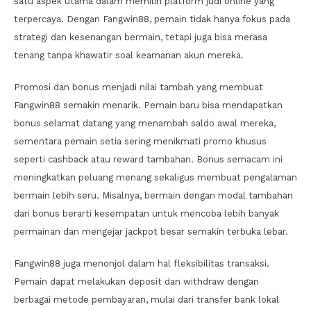
satu aspek utama dalam memilih platform judi online yang
terpercaya. Dengan Fangwin88, pemain tidak hanya fokus pada
strategi dan kesenangan bermain, tetapi juga bisa merasa
tenang tanpa khawatir soal keamanan akun mereka.
Promosi dan bonus menjadi nilai tambah yang membuat
Fangwin88 semakin menarik. Pemain baru bisa mendapatkan
bonus selamat datang yang menambah saldo awal mereka,
sementara pemain setia sering menikmati promo khusus
seperti cashback atau reward tambahan. Bonus semacam ini
meningkatkan peluang menang sekaligus membuat pengalaman
bermain lebih seru. Misalnya, bermain dengan modal tambahan
dari bonus berarti kesempatan untuk mencoba lebih banyak
permainan dan mengejar jackpot besar semakin terbuka lebar.
Fangwin88 juga menonjol dalam hal fleksibilitas transaksi.
Pemain dapat melakukan deposit dan withdraw dengan
berbagai metode pembayaran, mulai dari transfer bank lokal