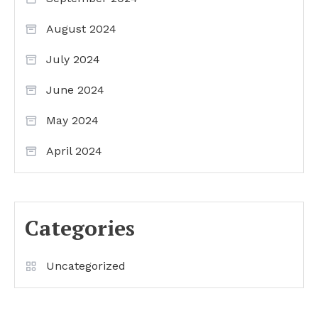
August 2024
July 2024
June 2024
May 2024
April 2024
Categories
Uncategorized