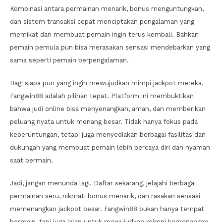
Kombinasi antara permainan menarik, bonus menguntungkan,
dan sistem transaksi cepat menciptakan pengalaman yang
memikat dan membuat pemain ingin terus kembali. Bahkan
pemain pemula pun bisa merasakan sensasi mendebarkan yang
sama seperti pemain berpengalaman.
Bagi siapa pun yang ingin mewujudkan mimpi jackpot mereka,
Fangwin88 adalah pilihan tepat. Platform ini membuktikan
bahwa judi online bisa menyenangkan, aman, dan memberikan
peluang nyata untuk menang besar. Tidak hanya fokus pada
keberuntungan, tetapi juga menyediakan berbagai fasilitas dan
dukungan yang membuat pemain lebih percaya diri dan nyaman
saat bermain.
Jadi, jangan menunda lagi. Daftar sekarang, jelajahi berbagai
permainan seru, nikmati bonus menarik, dan rasakan sensasi
memenangkan jackpot besar. Fangwin88 bukan hanya tempat
bermain, tapi juga jalan untuk mewujudkan mimpi kemenangan