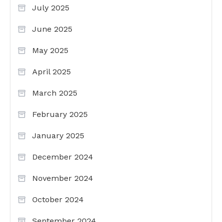
July 2025
June 2025
May 2025
April 2025
March 2025
February 2025
January 2025
December 2024
November 2024
October 2024
September 2024