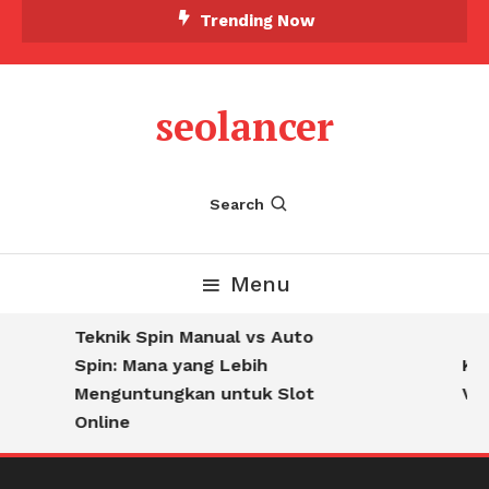
Skip
Trending Now
To
Content
seolancer
Search
Menu
Teknik Spin Manual vs Auto
Spin: Mana yang Lebih
Ke
Menguntungkan untuk Slot
VIP
Online