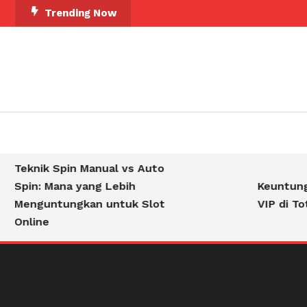
Skip
Trending Now
To
Content
Teknik Spin Manual vs Auto
Spin: Mana yang Lebih
Keuntunga
Menguntungkan untuk Slot
VIP di Tot
Online