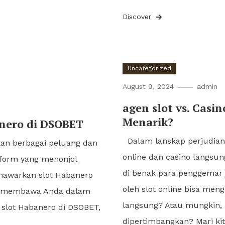
Discover
Uncategorized
August 9, 2024
admin
agen slot vs. Cas
Menarik?
nero di DSOBET
Dalam lanskap perjudian 
an berbagai peluang dan
online dan casino langsu
tform yang menonjol
di benak para penggemar 
nawarkan slot Habanero
oleh slot online bisa me
kan membawa Anda dalam
langsung? Atau mungkin, 
slot Habanero di DSOBET,
dipertimbangkan? Mari kit