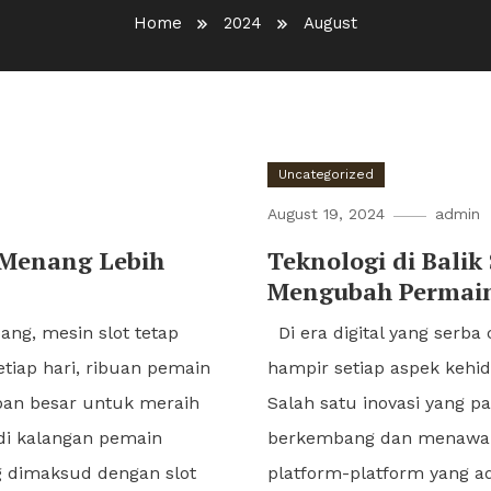
Home
2024
August
Uncategorized
August 19, 2024
admin
k Menang Lebih
Teknologi di Balik
Mengubah Permai
ng, mesin slot tetap
Di era digital yang serba c
tiap hari, ribuan pemain
hampir setiap aspek kehid
pan besar untuk meraih
Salah satu inovasi yang p
 di kalangan pemain
berkembang dan menawark
ng dimaksud dengan slot
platform-platform yang ad