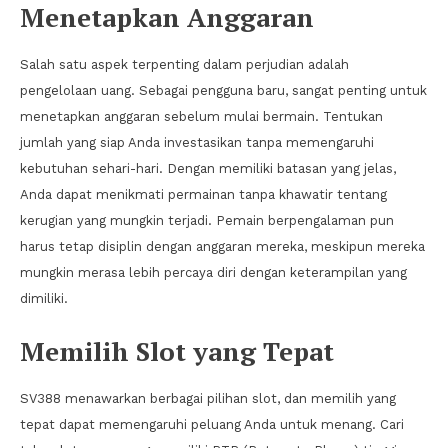
Menetapkan Anggaran
Salah satu aspek terpenting dalam perjudian adalah
pengelolaan uang. Sebagai pengguna baru, sangat penting untuk
menetapkan anggaran sebelum mulai bermain. Tentukan
jumlah yang siap Anda investasikan tanpa memengaruhi
kebutuhan sehari-hari. Dengan memiliki batasan yang jelas,
Anda dapat menikmati permainan tanpa khawatir tentang
kerugian yang mungkin terjadi. Pemain berpengalaman pun
harus tetap disiplin dengan anggaran mereka, meskipun mereka
mungkin merasa lebih percaya diri dengan keterampilan yang
dimiliki.
Memilih Slot yang Tepat
SV388 menawarkan berbagai pilihan slot, dan memilih yang
tepat dapat memengaruhi peluang Anda untuk menang. Cari