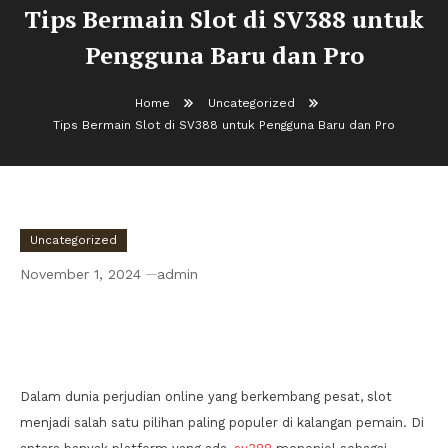
Tips Bermain Slot di SV388 untuk
Pengguna Baru dan Pro
Home
Uncategorized
Tips Bermain Slot di SV388 untuk Pengguna Baru dan Pro
Uncategorized
November 1, 2024
admin
Tips Bermain Slot di SV388 untuk Pengguna
Baru dan Pro
Dalam dunia perjudian online yang berkembang pesat, slot
menjadi salah satu pilihan paling populer di kalangan pemain. Di