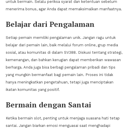
untuk bermain. Selalu periksa syarat dan ketentuan sebelum
menerima bonus, agar Anda dapat memaksimalkan manfaatnya.
Belajar dari Pengalaman
Setiap pemain memiliki pengalaman unik. Jangan ragu untuk
belajar dari pemain lain, baik melalui forum online, grup media
sosial, atau komunitas di dalam SV388. Diskusi tentang strategi,
kemenangan, dan bahkan kerugian dapat memberikan wawasan
berharga. Anda juga bisa berbagi pengalaman pribadi dan tips
yang mungkin bermanfaat bagi pemain lain. Proses ini tidak
hanya meningkatkan pengetahuan, tetapi juga menciptakan
ikatan komunitas yang positif.
Bermain dengan Santai
Ketika bermain slot, penting untuk menjaga suasana hati tetap
santai. Jangan biarkan emosi menguasai saat menghadapi