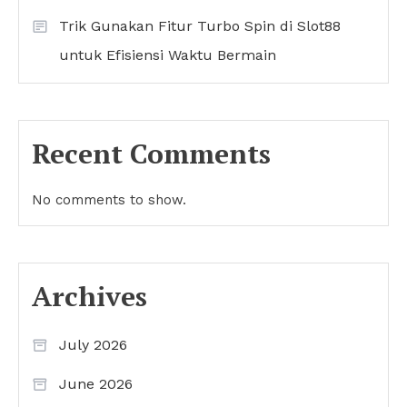
Trik Gunakan Fitur Turbo Spin di Slot88
untuk Efisiensi Waktu Bermain
Recent Comments
No comments to show.
Archives
July 2026
June 2026