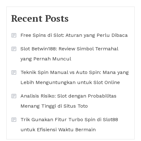
Recent Posts
Free Spins di Slot: Aturan yang Perlu Dibaca
Slot Betwin188: Review Simbol Termahal
yang Pernah Muncul
Teknik Spin Manual vs Auto Spin: Mana yang
Lebih Menguntungkan untuk Slot Online
Analisis Risiko: Slot dengan Probabilitas
Menang Tinggi di Situs Toto
Trik Gunakan Fitur Turbo Spin di Slot88
untuk Efisiensi Waktu Bermain