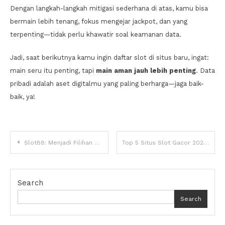
Dengan langkah-langkah mitigasi sederhana di atas, kamu bisa
bermain lebih tenang, fokus mengejar jackpot, dan yang
terpenting—tidak perlu khawatir soal keamanan data.
Jadi, saat berikutnya kamu ingin daftar slot di situs baru, ingat:
main seru itu penting, tapi
main aman jauh lebih penting
. Data
pribadi adalah aset digitalmu yang paling berharga—jaga baik-
baik, ya!
Post
Slot88: Menjadi Pilihan Utama Pecinta Slot Online di Indonesia
Top 5 Situs Slot Gacor 2024 Terpercaya dengan RTP Tertinggi di Indonesia
navigation
Search
Search