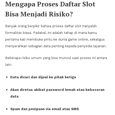
Mengapa Proses Daftar Slot
Bisa Menjadi Risiko?
Banyak orang berpikir bahwa proses daftar slot hanyalah
formalitas biasa. Padahal, ini adalah tahap di mana kamu
pertama kali membuka pintu ke dunia game online, sekaligus
menyerahkan sebagian data penting kepada penyedia layanan.
Beberapa risiko umum yang bisa muncul saat proses ini antara
lain:
Data dicuri dan dijual ke pihak ketiga
Akun diretas akibat password lemah atau kebocoran
data
Spam dan penipuan via email atau SMS