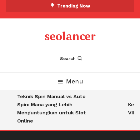
Skip
Trending Now
To
Content
seolancer
Search
Menu
Teknik Spin Manual vs Auto
Spin: Mana yang Lebih
Keun
Menguntungkan untuk Slot
VIP d
Online