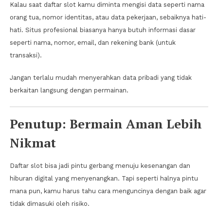
Kalau saat daftar slot kamu diminta mengisi data seperti nama
orang tua, nomor identitas, atau data pekerjaan, sebaiknya hati-
hati. Situs profesional biasanya hanya butuh informasi dasar
seperti nama, nomor, email, dan rekening bank (untuk
transaksi).
Jangan terlalu mudah menyerahkan data pribadi yang tidak
berkaitan langsung dengan permainan.
Penutup: Bermain Aman Lebih
Nikmat
Daftar slot bisa jadi pintu gerbang menuju kesenangan dan
hiburan digital yang menyenangkan. Tapi seperti halnya pintu
mana pun, kamu harus tahu cara menguncinya dengan baik agar
tidak dimasuki oleh risiko.