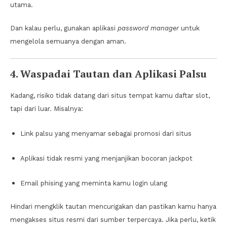
utama.
Dan kalau perlu, gunakan aplikasi
password manager
untuk
mengelola semuanya dengan aman.
4.
Waspadai Tautan dan Aplikasi Palsu
Kadang, risiko tidak datang dari situs tempat kamu daftar slot,
tapi dari luar. Misalnya:
Link palsu yang menyamar sebagai promosi dari situs
Aplikasi tidak resmi yang menjanjikan bocoran jackpot
Email phising yang meminta kamu login ulang
Hindari mengklik tautan mencurigakan dan pastikan kamu hanya
mengakses situs resmi dari sumber terpercaya. Jika perlu, ketik