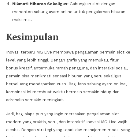
Nikmati Hiburan Sekaligus:
Gabungkan slot dengan
menonton sabung ayam online untuk pengalaman hiburan
maksimal.
Kesimpulan
Inovasi terbaru MG Live membawa pengalaman bermain slot ke
level yang lebih tinggi. Dengan grafis yang memukau, fitur
bonus kreatif, antarmuka ramah pengguna, dan interaksi sosial,
pemain bisa menikmati sensasi hiburan yang seru sekaligus
berpeluang mendapatkan cuan. Bagi fans sabung ayam online,
kombinasi ini membuat waktu bermain semakin hidup dan
adrenalin semakin meningkat.
Jadi, bagi siapa pun yang ingin merasakan pengalaman slot
modern yang praktis, seru, dan interaktif, inovasi MG Live wajib
dicoba. Dengan strategi yang tepat dan manajemen modal yang