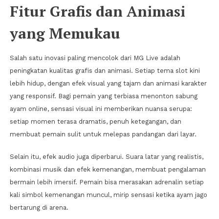
Fitur Grafis dan Animasi
yang Memukau
Salah satu inovasi paling mencolok dari MG Live adalah
peningkatan kualitas grafis dan animasi. Setiap tema slot kini
lebih hidup, dengan efek visual yang tajam dan animasi karakter
yang responsif. Bagi pemain yang terbiasa menonton sabung
ayam online, sensasi visual ini memberikan nuansa serupa:
setiap momen terasa dramatis, penuh ketegangan, dan
membuat pemain sulit untuk melepas pandangan dari layar.
Selain itu, efek audio juga diperbarui. Suara latar yang realistis,
kombinasi musik dan efek kemenangan, membuat pengalaman
bermain lebih imersif. Pemain bisa merasakan adrenalin setiap
kali simbol kemenangan muncul, mirip sensasi ketika ayam jago
bertarung di arena.