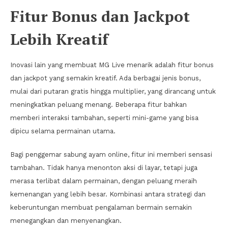
Fitur Bonus dan Jackpot
Lebih Kreatif
Inovasi lain yang membuat MG Live menarik adalah fitur bonus
dan jackpot yang semakin kreatif. Ada berbagai jenis bonus,
mulai dari putaran gratis hingga multiplier, yang dirancang untuk
meningkatkan peluang menang. Beberapa fitur bahkan
memberi interaksi tambahan, seperti mini-game yang bisa
dipicu selama permainan utama.
Bagi penggemar sabung ayam online, fitur ini memberi sensasi
tambahan. Tidak hanya menonton aksi di layar, tetapi juga
merasa terlibat dalam permainan, dengan peluang meraih
kemenangan yang lebih besar. Kombinasi antara strategi dan
keberuntungan membuat pengalaman bermain semakin
menegangkan dan menyenangkan.