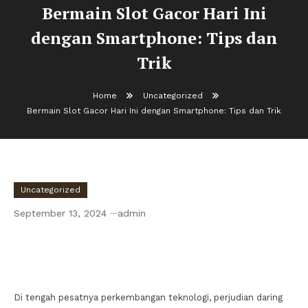
Bermain Slot Gacor Hari Ini
dengan Smartphone: Tips dan
Trik
Home
Uncategorized
Bermain Slot Gacor Hari Ini dengan Smartphone: Tips dan Trik
Uncategorized
September 13, 2024
admin
Bermain Slot Gacor Hari Ini dengan
Smartphone: Tips dan Trik
Di tengah pesatnya perkembangan teknologi, perjudian daring