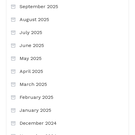
September 2025
August 2025
July 2025
June 2025
May 2025
April 2025
March 2025
February 2025
January 2025
December 2024