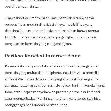
aplikasi kasino yang sudah terbukti aman dan memiliki ulasan
positif dari pemain lain.
Jika kasino tidak memiliki aplikasi, pastikan situs webnya
responsif dan mudah dinavigasi di layar kecil. Situs yang
dioptimalkan untuk mobile akan memastikan bahwa semua
fitur dan permainan tersedia tanpa gangguan, memberikan
pengalaman bermain yang menyenangkan.
Periksa Koneksi Internet Anda
Koneksi internet yang stabil adalah kunci untuk pengalaman
bermain yang mulus di smartphone. Pastikan Anda memiliki
koneksi Wi-Fi atau data seluler yang kuat untuk menghindari
gangguan atau lag saat bermain slot gacor hari ini. Koneksi yang
tidak stabil dapat menyebabkan putaran permainan terhenti
atau mengakibatkan kehilangan taruhan, yang tentu saja bisa
mengganggu pengalaman bermain Anda.