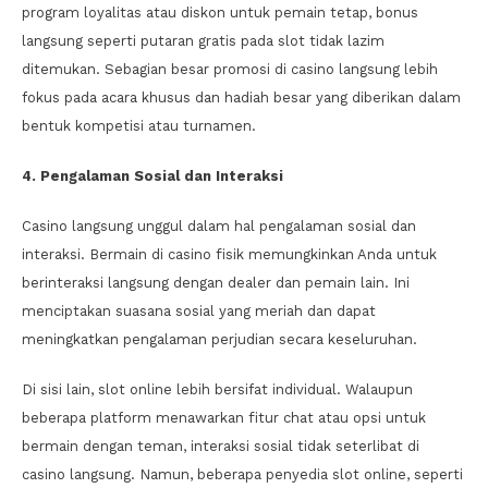
program loyalitas atau diskon untuk pemain tetap, bonus
langsung seperti putaran gratis pada slot tidak lazim
ditemukan. Sebagian besar promosi di casino langsung lebih
fokus pada acara khusus dan hadiah besar yang diberikan dalam
bentuk kompetisi atau turnamen.
4. Pengalaman Sosial dan Interaksi
Casino langsung unggul dalam hal pengalaman sosial dan
interaksi. Bermain di casino fisik memungkinkan Anda untuk
berinteraksi langsung dengan dealer dan pemain lain. Ini
menciptakan suasana sosial yang meriah dan dapat
meningkatkan pengalaman perjudian secara keseluruhan.
Di sisi lain, slot online lebih bersifat individual. Walaupun
beberapa platform menawarkan fitur chat atau opsi untuk
bermain dengan teman, interaksi sosial tidak seterlibat di
casino langsung. Namun, beberapa penyedia slot online, seperti