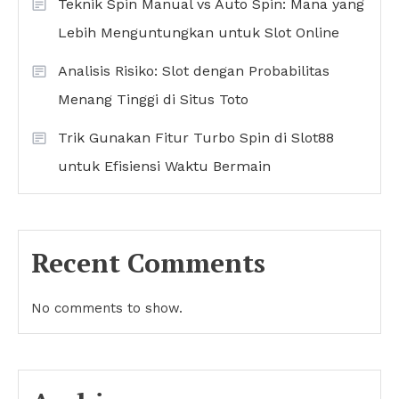
Teknik Spin Manual vs Auto Spin: Mana yang
Lebih Menguntungkan untuk Slot Online
Analisis Risiko: Slot dengan Probabilitas
Menang Tinggi di Situs Toto
Trik Gunakan Fitur Turbo Spin di Slot88
untuk Efisiensi Waktu Bermain
Recent Comments
No comments to show.