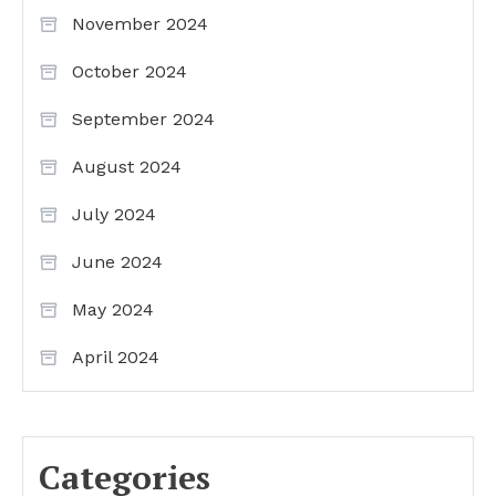
November 2024
October 2024
September 2024
August 2024
July 2024
June 2024
May 2024
April 2024
Categories